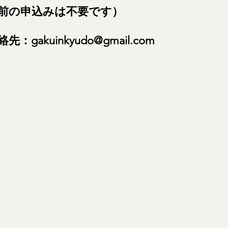
前の申込みは不要です）
連絡先：
gakuinkyudo@gmail.com
金沢