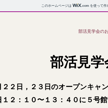
このホームページは
.com
を使って作
金沢学院大学弓道部
ホーム
部活見学会の
部活見学
月２２日，２３日のオープンキャ
日１２：１０〜１３：４０に５号